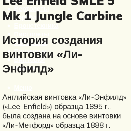
Lee Enfield SMLE 5
Вертолеты
Mk 1 Jungle Carbine
Корабли
Бронетехника
Пистолеты
История создания
Автоматы
Пулеметы
винтовки «Ли-
Винтовки
Энфилд»
Ружья
Меню
Английская винтовка «Ли-Энфилд»
(«Lee-Enfield») образца 1895 г.,
была создана на основе винтовки
«Ли-Метфорд» образца 1888 г.