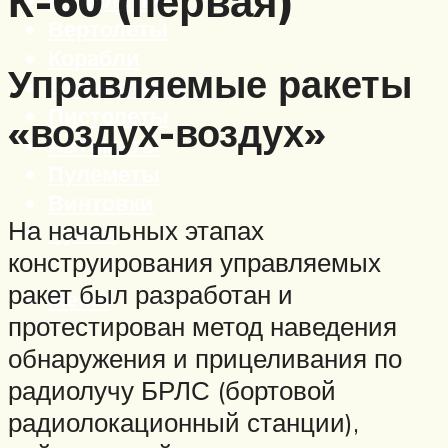
К-60 (первая)
Вертолеты
Корабли
Управляемые ракеты
Бронетехника
Пистолеты
«воздух-воздух»
Автоматы
Пулеметы
Винтовки
На начальных этапах
Ружья
конструирования управляемых
ракет был разработан и
Меню
протестирован метод наведения
обнаружения и прицеливания по
радиолучу БРЛС (бортовой
радиолокационный станции),