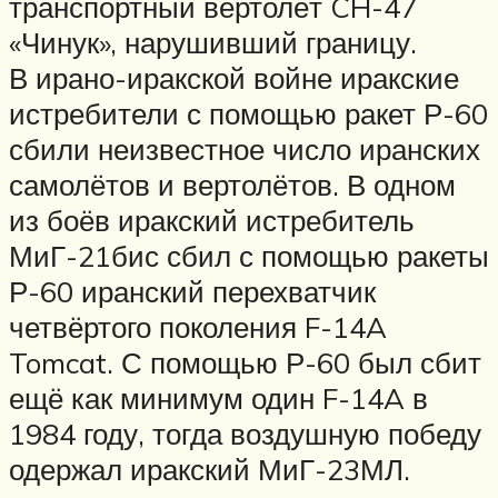
транспортный вертолёт CH-47
«Чинук», нарушивший границу.
В ирано-иракской войне иракские
истребители с помощью ракет Р-60
сбили неизвестное число иранских
самолётов и вертолётов. В одном
из боёв иракский истребитель
МиГ-21бис сбил с помощью ракеты
Р-60 иранский перехватчик
четвёртого поколения F-14A
Tomcat. С помощью Р-60 был сбит
ещё как минимум один F-14A в
1984 году, тогда воздушную победу
одержал иракский МиГ-23МЛ.