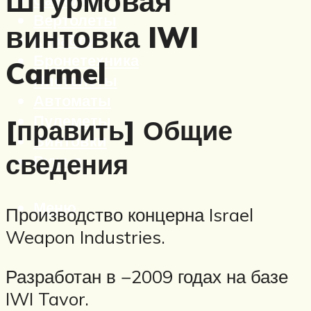
Штурмовая
Вертолеты
винтовка IWI
Корабли
Бронетехника
Carmel
Пистолеты
Автоматы
Пулеметы
[править] Общие
Винтовки
сведения
Ружья
Меню
Производство концерна Israel
Weapon Industries.
Разработан в −2009 годах на базе
IWI Tavor.