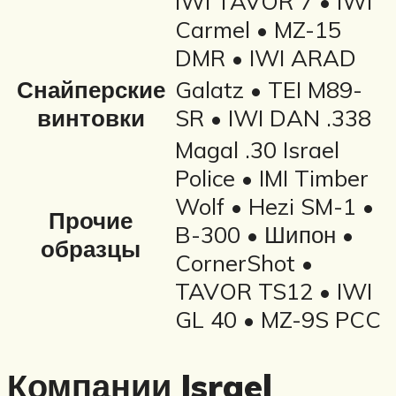
IWI TAVOR 7 • IWI
Carmel • MZ-15
DMR • IWI ARAD
Снайперские
Galatz • TEI M89-
винтовки
SR • IWI DAN .338
Magal .30 Israel
Police • IMI Timber
Wolf • Hezi SM-1 •
Прочие
B-300 • Шипон •
образцы
CornerShot •
TAVOR TS12 • IWI
GL 40 • MZ-9S PCC
Компании Israel