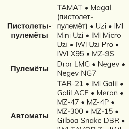
TAMAT • Magal
(пистолет-
Пистолеты-
пулемёт) • Uzi • IMI
пулемёты
Mini Uzi • IMI Micro
Uzi • IWI Uzi Pro •
IWI X95 • MZ-9S
Dror LMG • Negev •
Пулемёты
Negev NG7
TAR-21 • IMI Galil •
Galil ACE • Meron •
MZ-47 • MZ-4P •
MZ-300 • MZ-15 •
Автоматы
Gilboa Snake DBR •