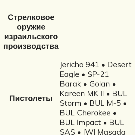
Стрелковое
оружие
израильского
производства
Jericho 941 • Desert
Eagle • SP-21
Barak • Golan •
Kareen MK II • BUL
Пистолеты
Storm • BUL M-5 •
BUL Cherokee •
BUL Impact • BUL
SAS • IWI Masada