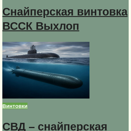
Снайперская винтовка
ВССК Выхлоп
Винтовки
СВД – снайперская