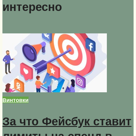
интересно
Винтовки
За что Фейсбук ставит
лимиты на спенд в