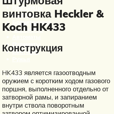
Штурмовая
Вертолеты
винтовка Heckler &
Корабли
Бронетехника
Koch HK433
Пистолеты
Автоматы
Пулеметы
Конструкция
Винтовки
Ружья
HK433 является газоотводным
Меню
оружием с коротким ходом газового
поршня, выполненного отдельно от
затворной рамы, и запиранием
внутри ствола поворотным
затвором оптимизированной