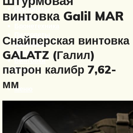
Штурмовая
Вертолеты
винтовка Galil MAR
Корабли
Бронетехника
Пистолеты
Снайперская винтовка
Автоматы
Пулеметы
GALATZ (Галил)
Винтовки
патрон калибр 7,62-
Ружья
мм
Меню