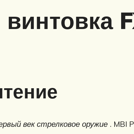
 винтовка F
чтение
ервый век стрелковое оружие
. MBI 