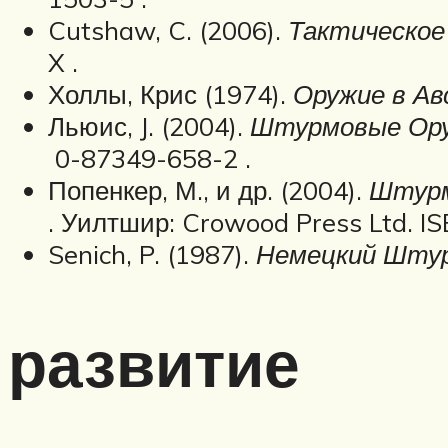
Cutshaw, C. (2006).
Тактическое 
X .
Холлы, Крис (1974).
Оружие в А
Льюис, J. (2004).
Штурмовые Оруж
0-87349-658-2 .
Попенкер, М., и др. (2004).
Штурм
. Уилтшир: Crowood Press Ltd. I
Senich, P. (1987).
Немецкий Штур
развитие