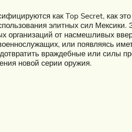
сифицируются как Top Secret, как эт
спользования элитных сил Мексики. 
ых организаций от насмешливых вве
оеннослужащих, или появляясь имет
редотвратить враждебные или силы пр
чения новой серии оружия.