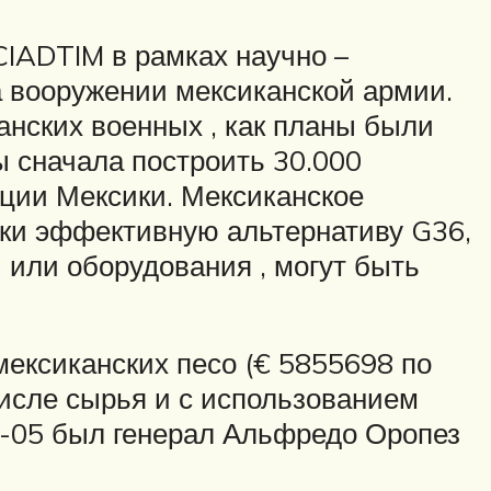
CIADTIM в рамках научно –
а вооружении мексиканской армии.
нских военных , как планы были
ы сначала построить 30.000
ции Мексики. Мексиканское
ски эффективную альтернативу G36,
и или оборудования , могут быть
мексиканских песо (€ 5855698 по
числе сырья и с использованием
FX-05 был генерал Альфредо Оропез