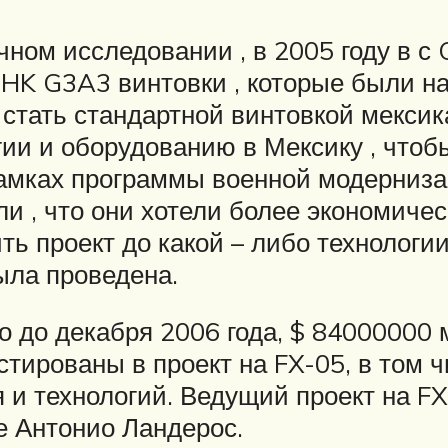
ном исследовании , в 2005 году в с 
 HK G3A3 винтовки , которые были н
тать стандартной винтовкой мексика
гии и оборудованию в Мексику , чтоб
рамках программы военной модерниза
ли , что они хотели более экономиче
ить проект до какой – либо технологи
ыла проведена.
о до декабря 2006 года, $ 84000000 
стированы в проект на FX-05, в том 
я и технологий. Ведущий проект на 
е Антонио Ландерос.