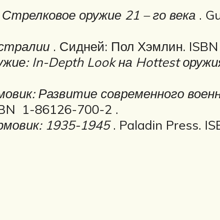
Стрелковое оружие 21 – го века
. G
встралии
. Сидней: Пол Хэмлин. ISBN
ие: In-Depth Look на Hottest оружи
овик: Развитие современного военн
SBN 1-86126-700-2 .
мовик: 1935-1945
. Paladin Press. 