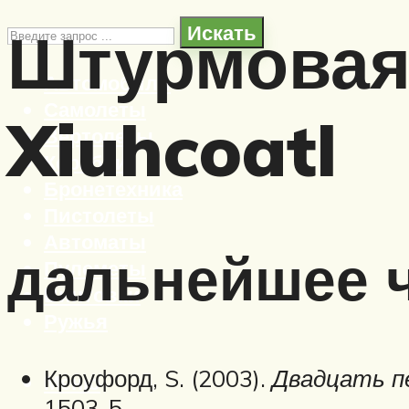
Штурмовая
Искать
Автомобили
Самолеты
Xiuhcoatl
Вертолеты
Корабли
Бронетехника
Пистолеты
Автоматы
дальнейшее 
Пулеметы
Винтовки
Ружья
Кроуфорд, S. (2003).
Двадцать п
Меню
1503-5 .