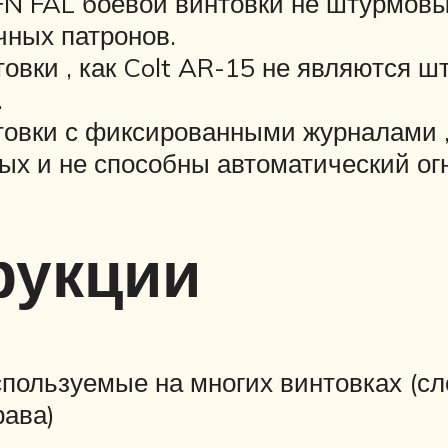
 FN FAL боевой винтовки не штурмовы
ных патронов.
овки , как Colt AR-15 не являются 
.
овки с фиксированными журналами ,
ых и не способны автоматический огн
рукции
ользуемые на многих винтовках (сле
рава)