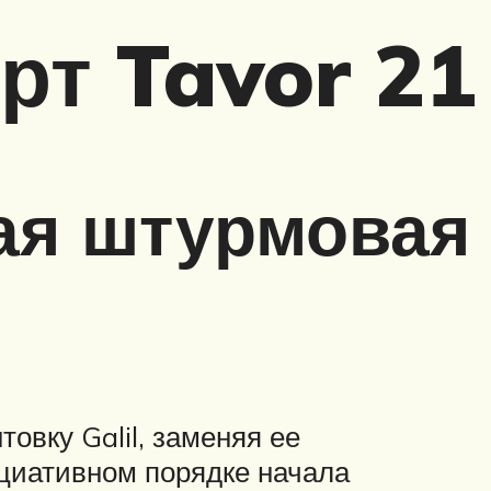
рт Tavor 21
ая штурмовая
овку Galil, заменяя ее
циативном порядке начала