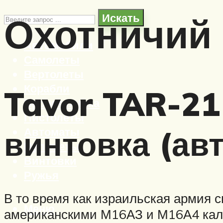
Охотничий 
Искать
Автомобили
Самолеты
Вертолеты
Корабли
Tavor TAR-21
Бронетехника
Пистолеты
винтовка (ав
Автоматы
Пулеметы
Винтовки
Ружья
В то время как израильская армия с
Меню
американскими М16АЗ и М16А4 кали