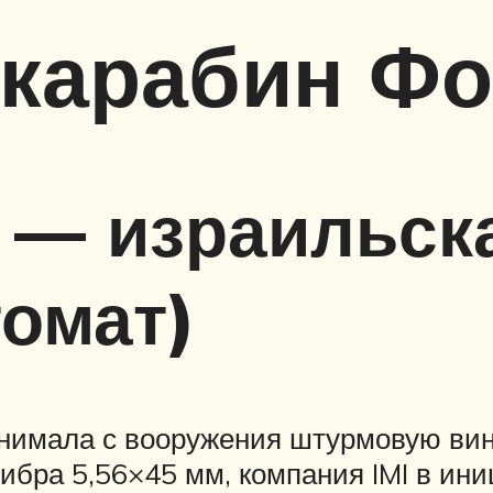
карабин Фо
 — израильск
томат)
нимала с вооружения штурмовую винт
бра 5,56×45 мм, компания IMI в ини