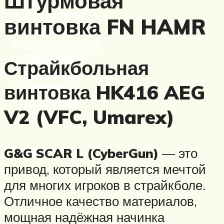
Штурмовая
Вертолеты
винтовка FN HAMR
Корабли
Бронетехника
Пистолеты
Страйкбольная
Автоматы
Пулеметы
винтовка HK416 AEG
Винтовки
V2 (VFC, Umarex)
Ружья
Меню
G&G SCAR L (CyberGun)
— это
привод, который является мечтой
для многих игроков в страйкболе.
Отличное качество материалов,
мощная надёжная начинка