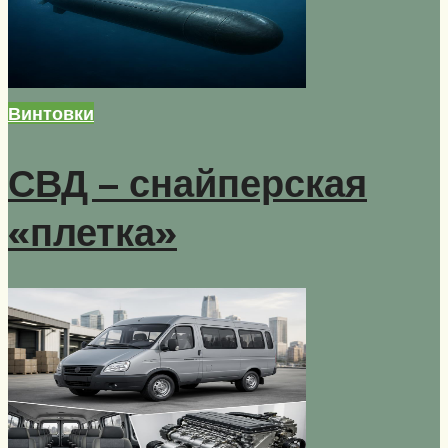
Винтовки
СВД – снайперская
«плетка»