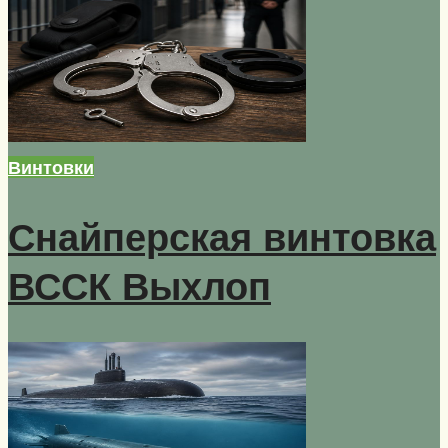
Винтовки
Снайперская винтовка
ВССК Выхлоп