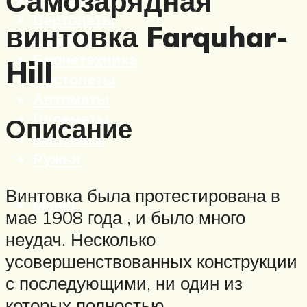
Самозарядная
Вертолеты
винтовка Farquhar-
Корабли
Бронетехника
Hill
Пистолеты
Автоматы
Пулеметы
Описание
Винтовки
Ружья
Винтовка была протестирована в
Меню
мае 1908 года , и было много
неудач. Несколько
усовершенствованных конструкции
с последующими, ни один из
которых полностью