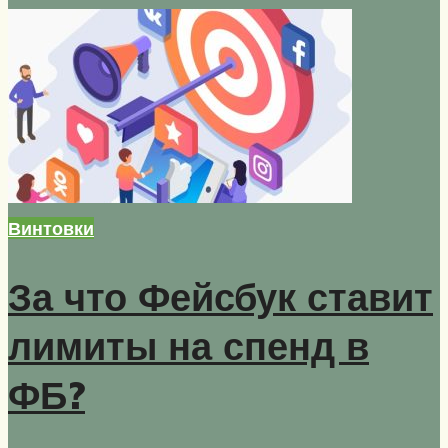
Винтовки
За что Фейсбук ставит
лимиты на спенд в
ФБ?