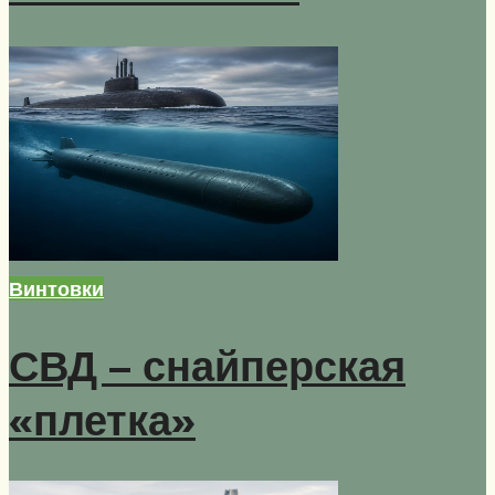
Винтовки
СВД – снайперская
«плетка»