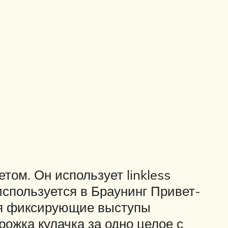
том. Он использует linkless
спользуется в Браунинг Привет-
зуя фиксирующие выступы
ожка кулачка за одно целое с