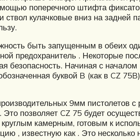
помощью поперечного штифта фиксато
 ствол кулачковые вниз на задней па
льзу.
ность быть запущенным в обеих од
ной предохранитель . Некоторые пос
ная безопасность. Начиная с началом
бозначенная буквой B (как в CZ 75B)
роизводительных 9мм пистолетов с 
. Это позволяет CZ 75 будет осущест
круглым камерным, готовым к исполь
ию , известную как . Это несколько