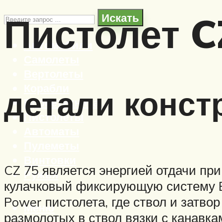
Пистолет C
Искать
Автомобили
Самолеты
Вертолеты
Корабли
детали конст
Бронетехника
Пистолеты
Автоматы
Пулеметы
Винтовки
CZ 75 является энергией отдачи при
Ружья
кулачковый фиксирующую систему Br
Power пистолета, где ствол и затв
Меню
размолотых в ствол вязки с канавка