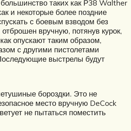
; большинство таких как Р38 Walther
как и некоторые более поздние
спускать с боевым взводом без
 отброшен вручную, потянув курок,
как опускают таким образом,
азом с другими пистолетами
. Последующие выстрелы будут
петушиные бороздки. Это не
безопасное место вручную DeCock
оветует не пытаться поместить