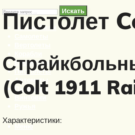
Пистолет C
Искать
Автомобили
Самолеты
Вертолеты
Корабли
Страйкбольны
Бронетехника
Пистолеты
(Colt 1911 Ra
Автоматы
Пулеметы
Винтовки
Ружья
Характеристики:
Меню