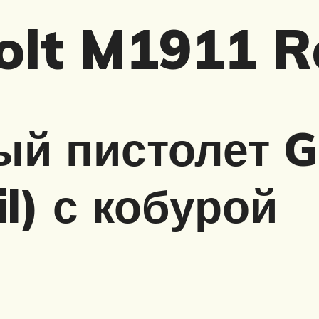
olt M1911 R
й пистолет G
il) с кобурой