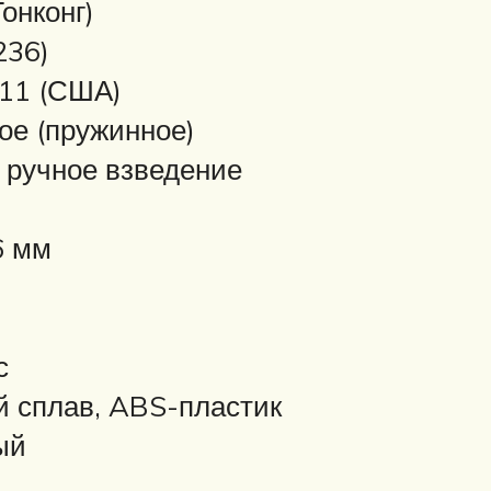
Гонконг)
236)
911 (США)
ое (пружинное)
 ручное взведение
6 мм
с
й сплав, ABS-пластик
ый