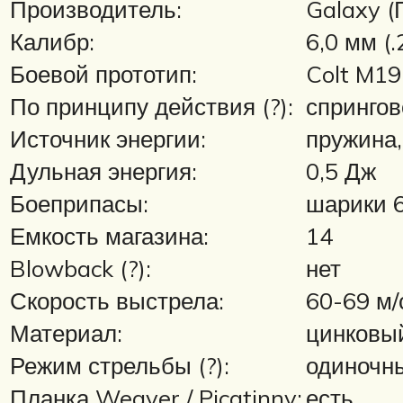
Производитель:
Galaxy (
Калибр:
6,0 мм (.
Боевой прототип:
Colt M1
По принципу действия (?):
спрингов
Источник энергии:
пружина,
Дульная энергия:
0,5 Дж
Боеприпасы:
шарики 
Емкость магазина:
14
Blowback (?):
нет
Скорость выстрела:
60-69 м/
Материал:
цинковы
Режим стрельбы (?):
одиночн
Планка Weaver / Picatinny:
есть