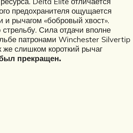
сурса. Delta Elite отличается
ного предохранителя ощущается
и и рычагом «бобровый хвост».
 стрельбу. Сила отдачи вполне
льбе патронами Winchester Silvertip
ак же слишком короткий рычаг
e был прекращен.