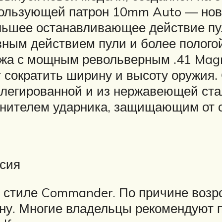
спользующей патрон 10mm Auto — нов
ньшее останавливающее действие пул
ным действием пули и более пологой
жа с мощным револьверным .41 Magn
сократить ширину и высоту оружия. 
легированной и из нержавеющей стали
нителем ударника, защищающим от с
рсия
в стиле Commander. По причине возро
ну. Многие владельцы рекомендуют п