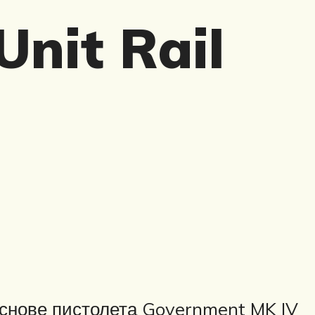
nit Rail
основе пистолета Government MK IV