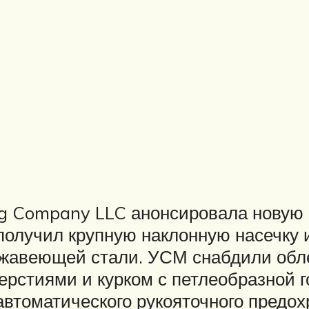
ing Company LLC анонсировала новую
 получил крупную наклонную насечку 
ержавеющей стали. УСМ снабдили об
ерстиями и курком с петлеобразной г
автоматического рукояточного предо