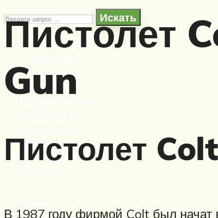
Пистолет C
Искать
Автомобили
Самолеты
Gun
Вертолеты
Корабли
Бронетехника
Пистолеты
Автоматы
Пистолет Colt
Пулеметы
Винтовки
Ружья
Меню
В 1987 году фирмой Colt был начат