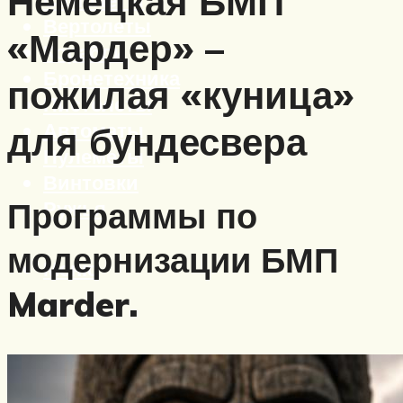
Немецкая БМП
Вертолеты
«Мардер» –
Корабли
Бронетехника
пожилая «куница»
Пистолеты
Автоматы
для бундесвера
Пулеметы
Винтовки
Программы по
Ружья
модернизации БМП
Меню
Marder.