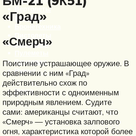
БМ-21 (9К51)
Вертолеты
«Град»
Корабли
Бронетехника
Пистолеты
«Смерч»
Автоматы
Пулеметы
Винтовки
Поистине устрашающее оружие. В
Ружья
сравнении с ним «Град»
действительно схож по
Меню
эффективности с одноименным
природным явлением. Судите
сами: американцы считают, что
«Смерч» — установка залпового
огня, характеристика которой более