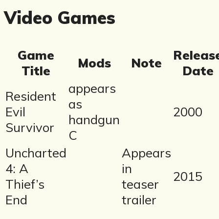
Video Games
Game
Releas
Mods
Note
Title
Date
appears
Resident
as
Evil
2000
handgun
Survivor
C
Uncharted
Appears
4: A
in
2015
Thief’s
teaser
End
trailer