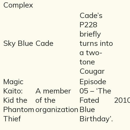
Complex
Cade’s
P228
briefly
Sky Blue
Cade
turns into
a two-
tone
Cougar
Magic
Episode
Kaito:
A member
05 – ‘The
Kid the
of the
Fated
201
Phantom
organization
Blue
Thief
Birthday’.