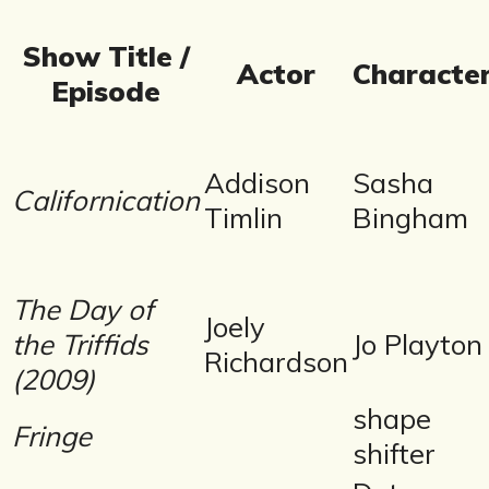
Show Title /
Actor
Characte
Episode
Addison
Sasha
Californication
Timlin
Bingham
The Day of
Joely
the Triffids
Jo Playton
Richardson
(2009)
shape
Fringe
shifter