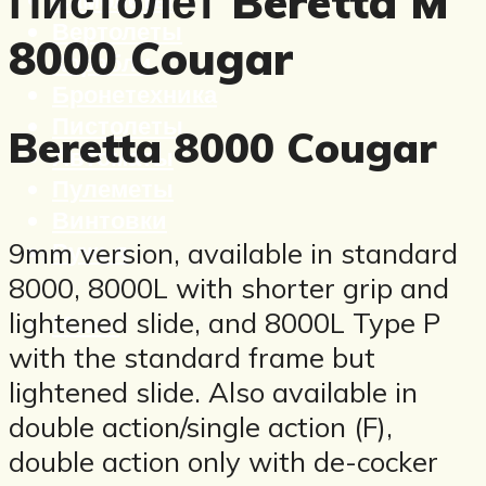
Пистолет Beretta M
Вертолеты
8000 Cougar
Корабли
Бронетехника
Пистолеты
Beretta 8000 Cougar
Автоматы
Пулеметы
Винтовки
Ружья
9mm version, available in standard
8000, 8000L with shorter grip and
lightened slide, and 8000L Type P
Меню
with the standard frame but
lightened slide. Also available in
double action/single action (F),
double action only with de-cocker