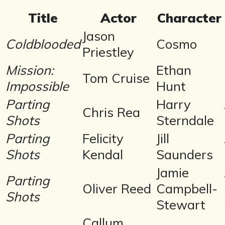
Title
Actor
Character
Jason
Coldblooded
Cosmo
Priestley
Mission:
Ethan
Tom Cruise
Impossible
Hunt
Parting
Harry
Chris Rea
Shots
Sterndale
Parting
Felicity
Jill
Shots
Kendal
Saunders
Jamie
Parting
Oliver Reed
Campbell-
Shots
Stewart
Callum