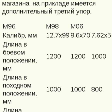
магазина, на прикладе имеется
дополнительный третий упор.
M96
M98
M06
Калибр, мм
12.7х99
8.6х70
7.62х5
Длина в
боевом
1200
1200
1000
положении,
мм
Длина в
походном
1000
1000
800
положении,
мм
Длина