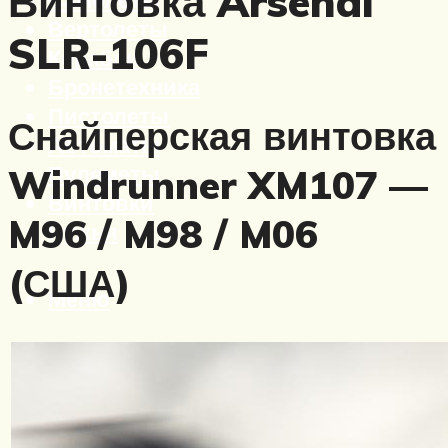
Винтовка Arsenal
Вертолеты
SLR-106F
Корабли
Бронетехника
Пистолеты
Снайперская винтовка
Автоматы
Пулеметы
Windrunner XM107 —
Винтовки
M96 / M98 / M06
Ружья
(США)
Меню