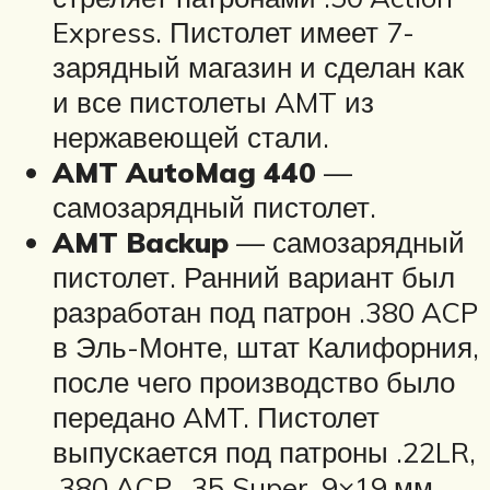
Express. Пистолет имеет 7-
зарядный магазин и сделан как
и все пистолеты AMT из
нержавеющей стали.
AMT AutoMag 440
—
самозарядный пистолет.
AMT Backup
— самозарядный
пистолет. Ранний вариант был
разработан под патрон .380 ACP
в Эль-Монте, штат Калифорния,
после чего производство было
передано AMT. Пистолет
выпускается под патроны .22LR,
.380 ACP, .35 Super, 9×19 мм,