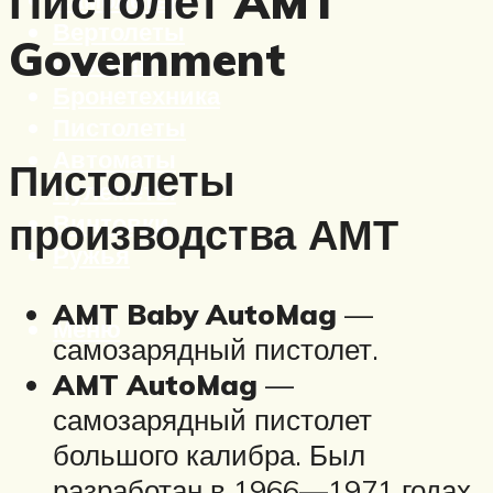
Пистолет AMT
Вертолеты
Government
Корабли
Бронетехника
Пистолеты
Автоматы
Пистолеты
Пулеметы
производства АМТ
Винтовки
Ружья
AMT Baby AutoMag
—
Меню
самозарядный пистолет.
AMT AutoMag
—
самозарядный пистолет
большого калибра. Был
разработан в 1966—1971 годах.