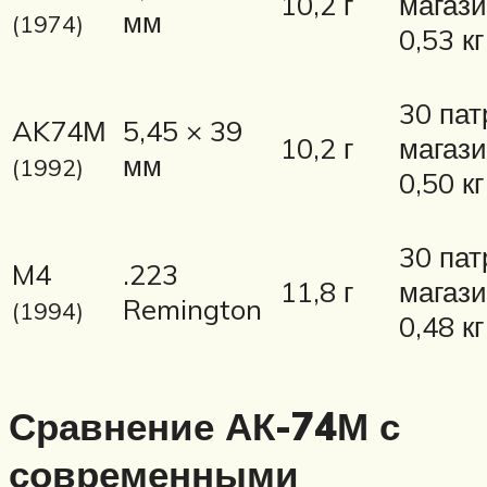
10,2 г
магаз
мм
(1974)
0,53 кг
30 пат
AK74М
5,45 × 39
10,2 г
магаз
мм
(1992)
0,50 кг
30 пат
M4
.223
11,8 г
магаз
Remington
(1994)
0,48 кг
Сравнение АК-74М с
современными