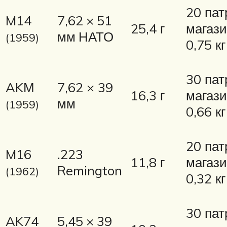
20 пат
M14
7,62 × 51
25,4 г
магаз
мм НАТО
(1959)
0,75 кг
30 пат
AKМ
7,62 × 39
16,3 г
магаз
мм
(1959)
0,66 кг
20 пат
M16
.223
11,8 г
магаз
Remington
(1962)
0,32 кг
30 пат
AK74
5,45 × 39