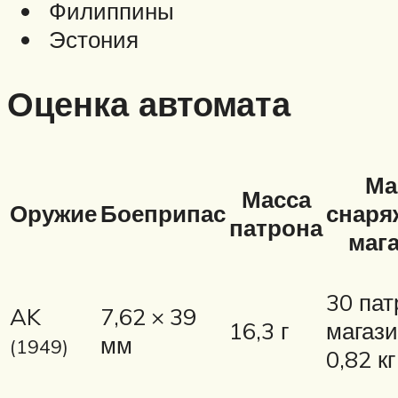
Филиппины
Эстония
Оценка автомата
Ма
Масса
Оружие
Боеприпас
снаря
патрона
маг
30 пат
AK
7,62 × 39
16,3 г
магаз
мм
(1949)
0,82 кг