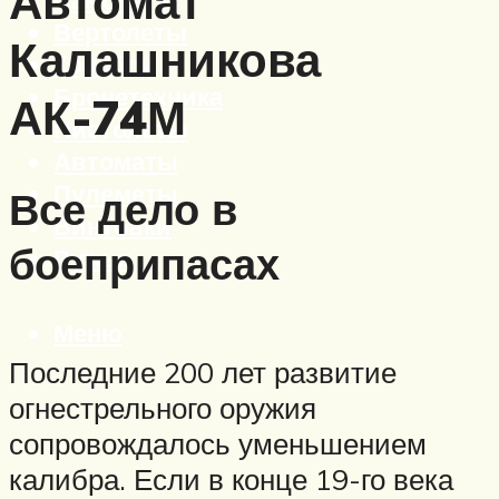
Автомат
Вертолеты
Калашникова
Корабли
Бронетехника
АК-74М
Пистолеты
Автоматы
Пулеметы
Все дело в
Винтовки
боеприпасах
Ружья
Меню
Последние 200 лет развитие
огнестрельного оружия
сопровождалось уменьшением
калибра. Если в конце 19-го века